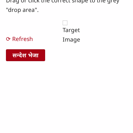
Drag or click the correct shape to the grey
"drop area".
⟳ Refresh