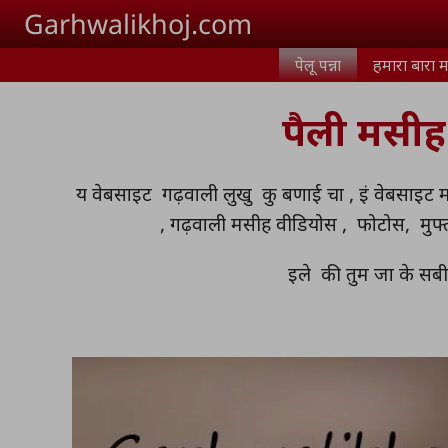
Skip to main content
Garhwalikhoj.com
पेलू पन्ना
हमारा बारा म
पैली मसी
य वेबसाइट गढ़वाली लुखु कु बणाई चा , इं वेबसाइट म
, गढ़वाली मसीह वीडियोस , फोटोस, मुफ
इले की तुम जा के सबी 