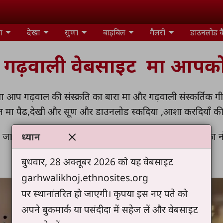
ा
देखा
सुणा
बाइबिल
गैलरी
डाउनलोड क
ह गढ़वाली वेबसाइट मा आपको 
ा आप गढ़वाल की संस्क्रति का बारा मा और गढ़वाली संस्कर्तिक ग
्त मा पैढ,देखी और सूण और डाउनलोड स्कदिया ,आशा करदियाँ 
जातियों का लुखुं ते चेला बणावा और पिता और पवित्रआत्मा का नौ ब
ध्यान
{ मत्ती 28 ;19 }
बुधवार, 28 अक्तूबर 2026 को यह वेबसाइट
garhwalikhoj.ethnosites.org
पर स्थानांतरित हो जाएगी। कृपया इस नए पते को
अपने बुकमार्क या पसंदीदा में सहेज लें और वेबसाइट