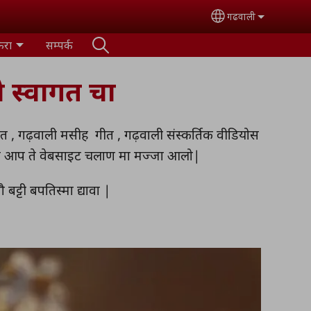
गढवाली
Select your lan
ैरा
सम्पर्क
स्वागत चा
ीत , गढ़वाली मसीह गीत , गढ़वाली संस्कर्तिक वीडियोस
की आप ते वेबसाइट चलाण मा मज्जा आलो|
ट्टी बपतिस्मा द्यावा |