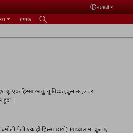
गढवाली
Select your lan
ैरा
सम्पर्क
ेश कू एक हिस्सा छायू, यू तिब्बत,कुमांऊ ,उत्तर
 हुंदा |
 और चमोली पेली एक ही हिस्सा छायो) ।गढ़वाल मा कुल ६