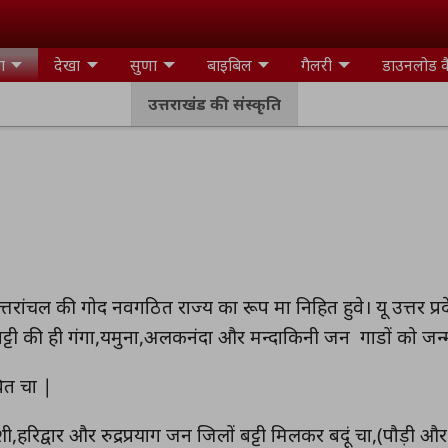
ा
देखा
सुणा
बाइबिल
गैलरी
डाउनलोड क
उत्तराखंड की संस्कृति
्तरांचल की गोद नवगठित राज्य का रूप मा निहित हुवे। यू उत्तर प्रद
ल बट्टी की ही गंगा,यमुना,अलकनंदा और मन्दाकिनी जन गाडों को जन्म
ित चा |
शी,हरिद्वार और रुद्रप्रयाग जन जिलों बट्टी मिलकर बदूं चा,(पौड़ी