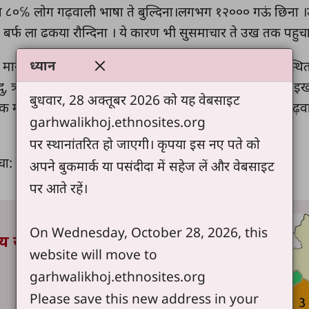
 ८०℅ लोग गढ़वाली भाषा ते बुल्दिना।लगभग १२००० गऊं छिना ।ऊं
 बर्फ ला ढकया रौन्दिना । ये कारण भी सुसमाचार ते उख तक पहुचाण
ध्यान
ानेजंदा । जखा बद्रीनाथ और केदारनाथ जन पवित्र मन्दिर स्थित छि
 आन्दु, ऋषिकेश मा योग को भी केन्द्र चा जू उतर भारत का लुखूं 
बुधवार, 28 अक्तूबर 2026 को यह वेबसाइट
र्मिक महत्व का धार्मिक स्थल ईख दिख्णु कू मिलदिना भारत मा गढ़व
garhwalikhoj.ethnosites.org
पर स्थानांतरित हो जाएगी। कृपया इस नए पते को
चा:
अपने बुकमार्क या पसंदीदा में सहेज लें और वेबसाइट
पर आते रहें।
On Wednesday, October 28, 2026, this
ीय समूह% (प्रतिशत)
website will move to
garhwalikhoj.ethnosites.org
Please save this new address in your