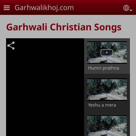
Skip to main content
Garhwalikhoj.com
Se
Garhwali Christian Songs
Humri prathna
Yeshu a mera