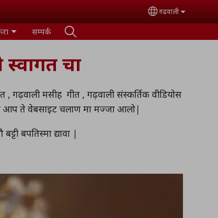
गढवाली
Select your lan
ैरा
सम्पर्क
स्वागत चा
ीत , गढ़वाली मसीह गीत , गढ़वाली संस्कर्तिक वीडियोस
की आप ते वेबसाइट चलाण मा मज्जा आलो|
ट्टी बपतिस्मा द्यावा |