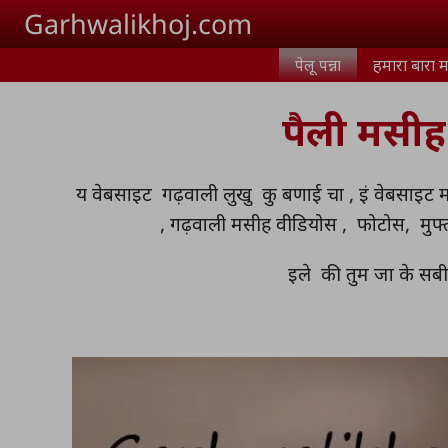
Skip to main content
Garhwalikhoj.com
पेलू पन्ना
हमारा बारा म
पैली मसी
य वेबसाइट गढ़वाली लुखु कु बणाई चा , इं वेबसाइट म
, गढ़वाली मसीह वीडियोस , फोटोस, मुफ
इले की तुम जा के सबी 