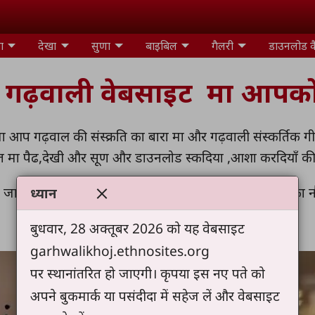
ा
देखा
सुणा
बाइबिल
गैलरी
डाउनलोड क
ह गढ़वाली वेबसाइट मा आपको 
ा आप गढ़वाल की संस्क्रति का बारा मा और गढ़वाली संस्कर्तिक ग
्त मा पैढ,देखी और सूण और डाउनलोड स्कदिया ,आशा करदियाँ 
जातियों का लुखुं ते चेला बणावा और पिता और पवित्रआत्मा का नौ ब
ध्यान
{ मत्ती 28 ;19 }
बुधवार, 28 अक्तूबर 2026 को यह वेबसाइट
garhwalikhoj.ethnosites.org
पर स्थानांतरित हो जाएगी। कृपया इस नए पते को
अपने बुकमार्क या पसंदीदा में सहेज लें और वेबसाइट